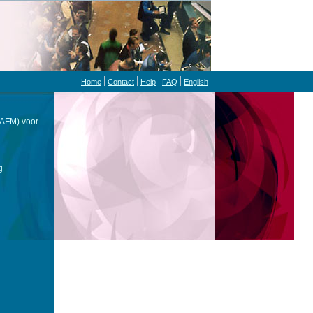
Home
Contact
Help
FAQ
English
(AFM) voor
g