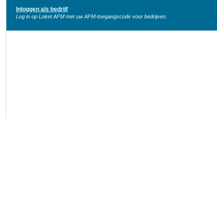
Inloggen als bedrijf
Log in op Loket AFM met uw AFM-toegangscode voor bedrijven.